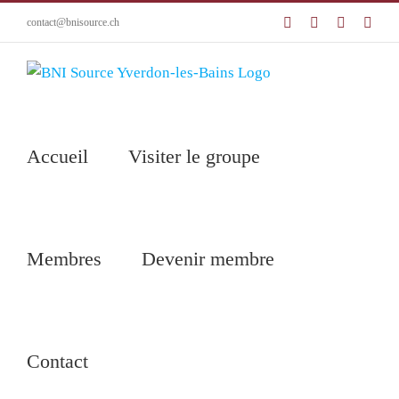
Passer
Facebook
LinkedIn
YouTube
Emai
contact@bnisource.ch
au
contenu
Accueil
Visiter le groupe
Membres
Devenir membre
Contact