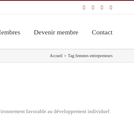
Facebook
LinkedIn
YouTube
Email
embres
Devenir membre
Contact
Accueil
Tag:
femmes entrepreneurs
environnement favorable au développement individuel