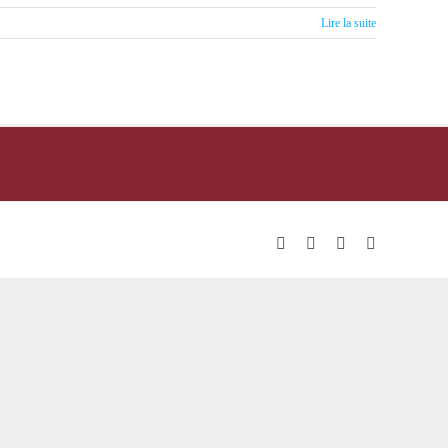
Lire la suite
Facebook
LinkedIn
YouTube
Email