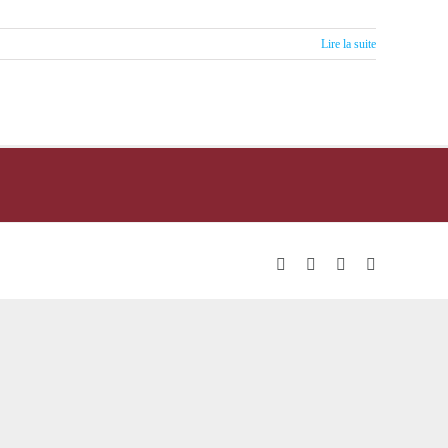
Lire la suite
Facebook
LinkedIn
YouTube
Email