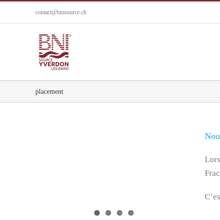
Passer
contact@bnisource.ch
au
contenu
placement
Nou
Nouveau membre : Pedro Alhinho
News
Lors
Frac
C’es