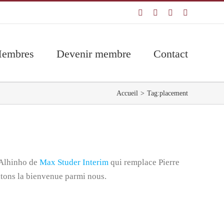
Facebook
LinkedIn
YouTube
Email
embres
Devenir membre
Contact
Accueil
Tag:
placement
 Alhinho de
Max Studer Interim
qui remplace Pierre
tons la bienvenue parmi nous.